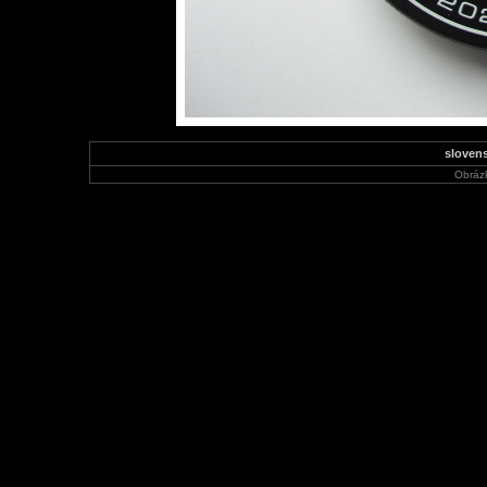
slovens
Obráz