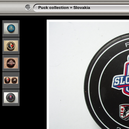
Puck collection
»
Slovakia