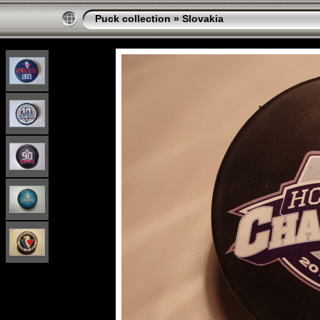
Puck collection
»
Slovakia