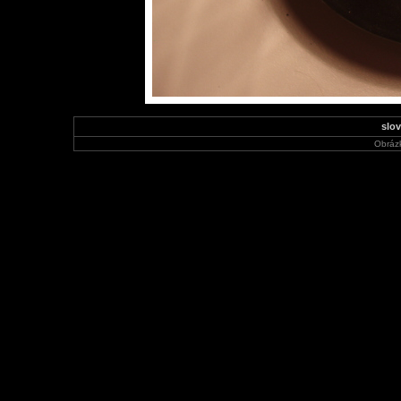
slo
Obráz