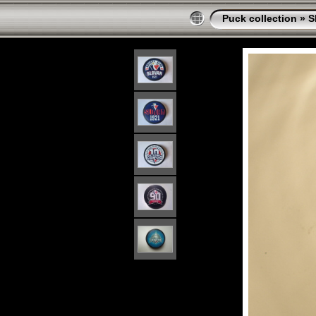
Puck collection
»
S