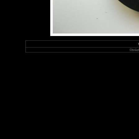
Obráz