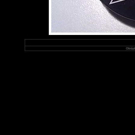
Obráz