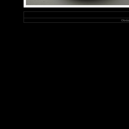
Obráz