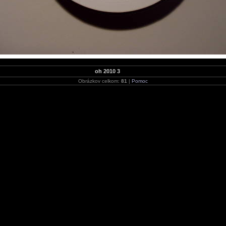
oh 2010 3
Obrázkov celkom:
81
|
Pomoc