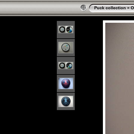
Puck collection
»
O