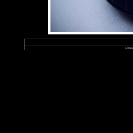
Obráz