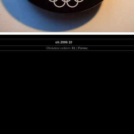
oh 2006 10
Obrázkov celkom:
81
|
Pomoc