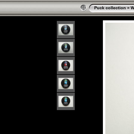
Puck collection
»
W