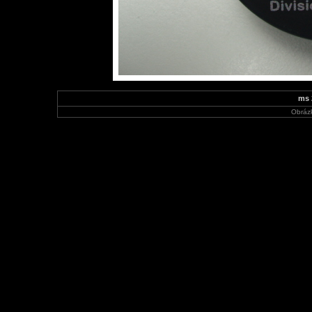
ms 
Obráz