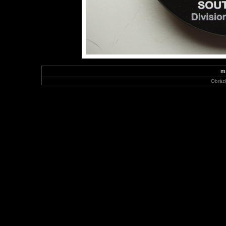
m
Obráz