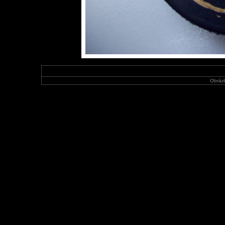
Obráz