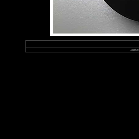
Obráz