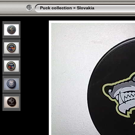
Puck collection
»
Slovakia