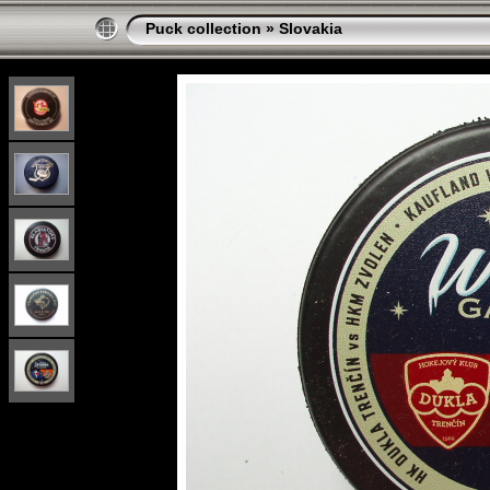
Puck collection
»
Slovakia