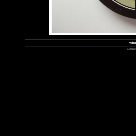
win
Obráz