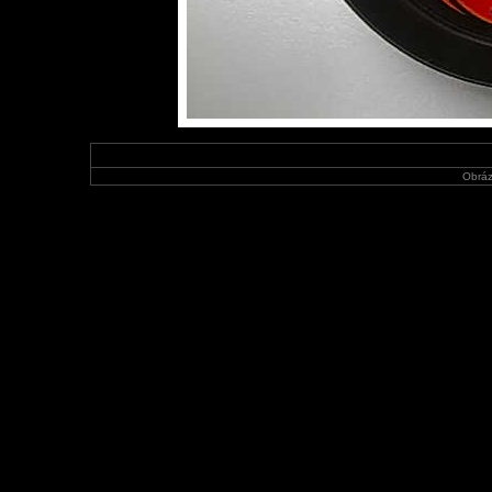
Obráz