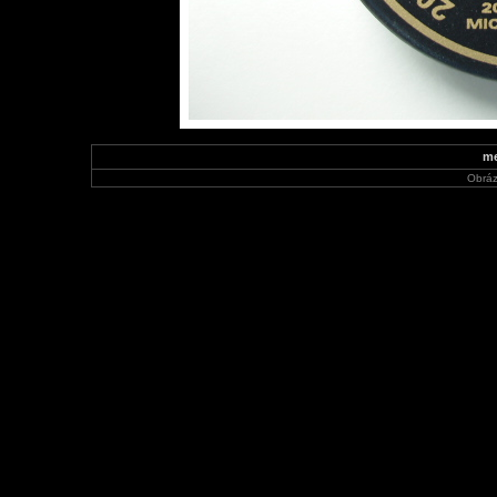
me
Obráz