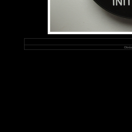
Obráz