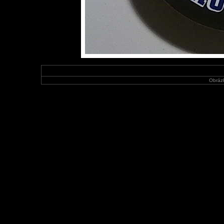
Obráz