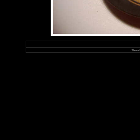
Obráz