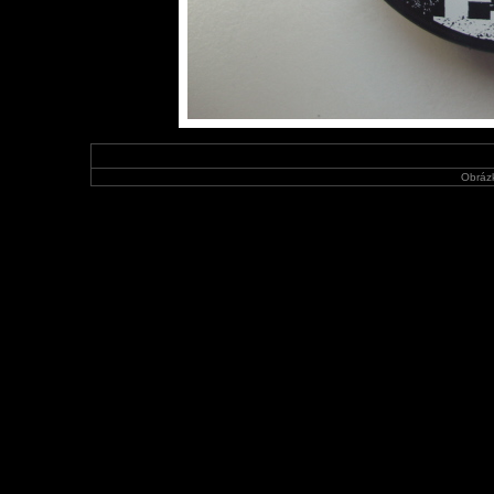
Obráz