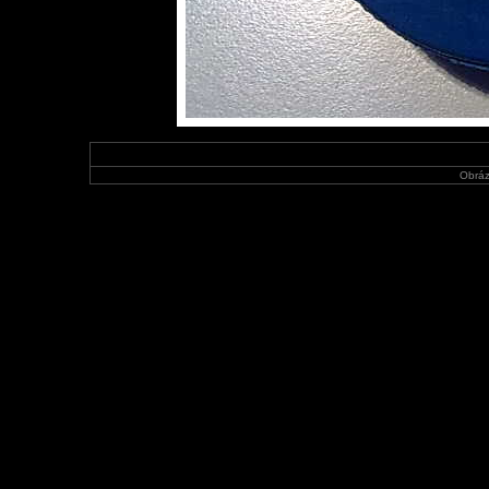
Obráz