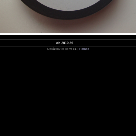
oh 2010 36
Obrázkov celkom:
81
|
Pomoc