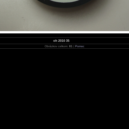
oh 2010 35
Obrázkov celkom:
81
|
Pomoc