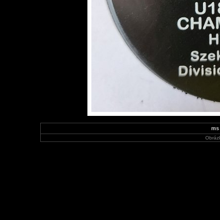
ms 
Obráz