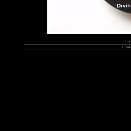
ms 
Obráz