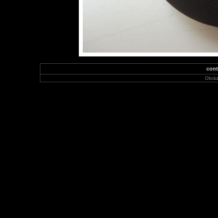
cont
Obráz