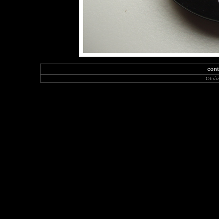
cont
Obráz