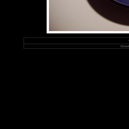
Obráz