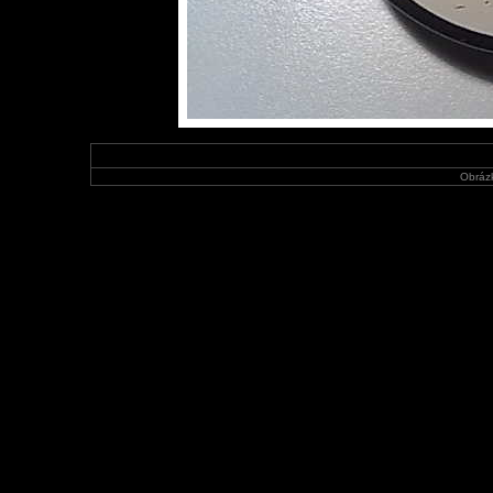
Obráz