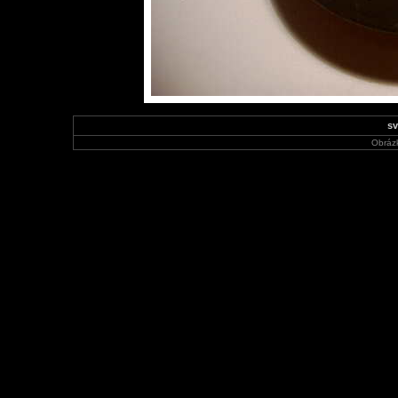
sv
Obráz