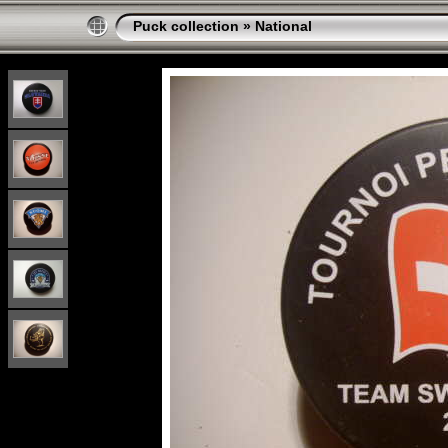
Puck collection
»
National