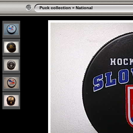
Puck collection
»
National