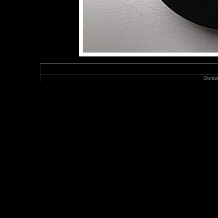
Obráz