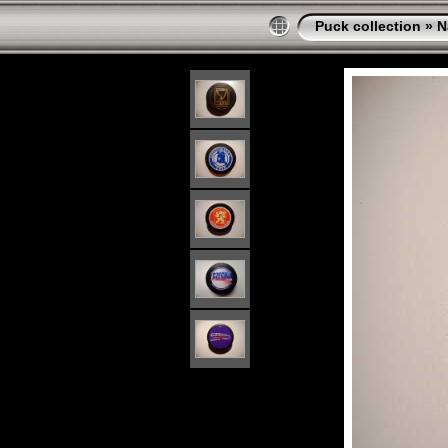
Puck collection
»
N