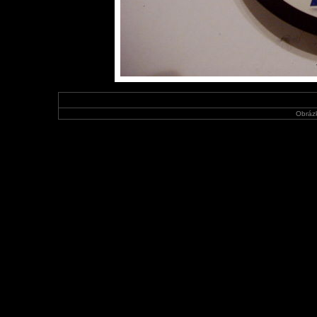
Obráz