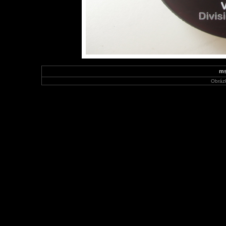
ms
Obráz