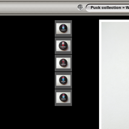
Puck collection
»
W