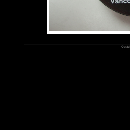
Obráz