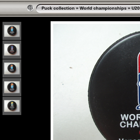
Puck collection
»
World championships
»
U20