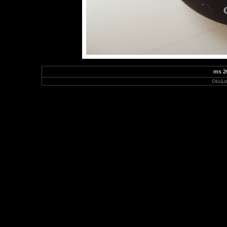
ms 2
Obráz