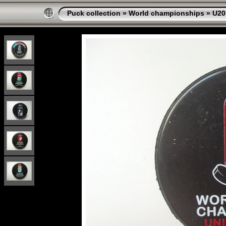
Puck collection
»
World championships
»
U20