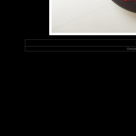
Obráz