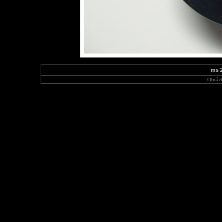
ms 2
Obráz