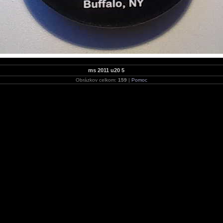
ms 2011 u20 5
Obrázkov celkom:
159
|
Pomoc