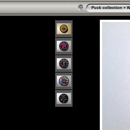
Puck collection
»
W