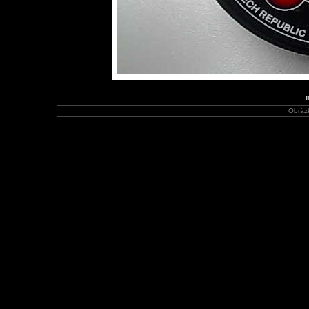
Obráz