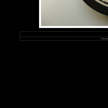
Obráz