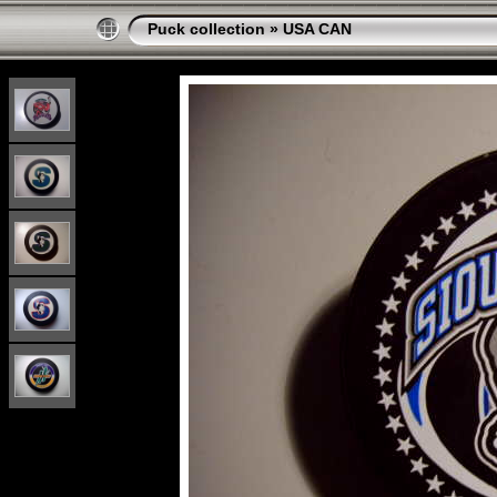
Puck collection
»
USA CAN