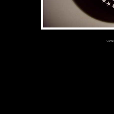
Obráz