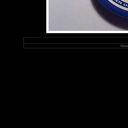
Obráz