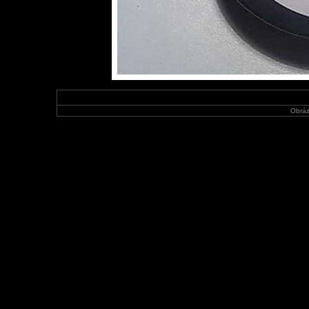
Obráz