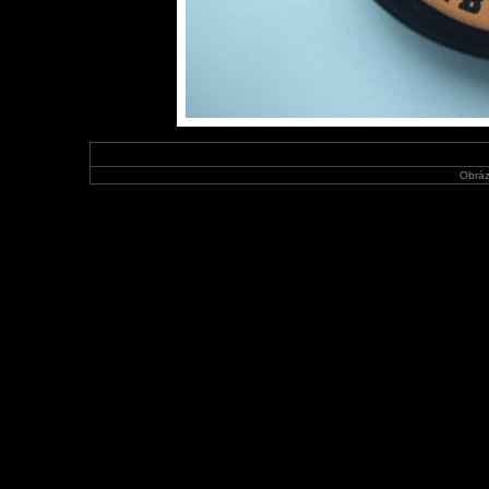
Obráz