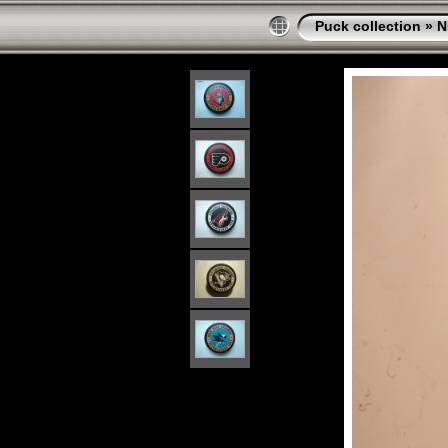
Puck collection
»
N