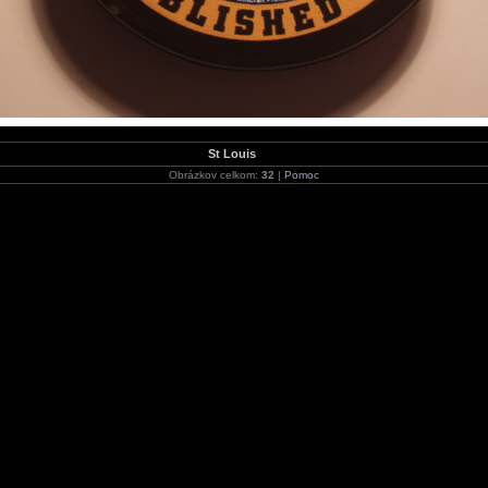
St Louis
Obrázkov celkom:
32
|
Pomoc