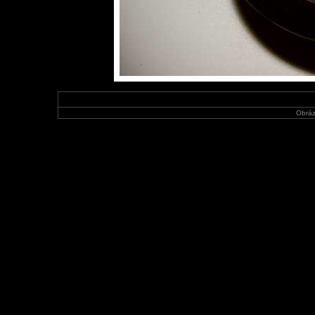
Obráz