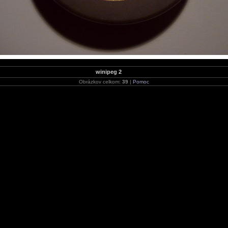
winipeg 2
Obrázkov celkom:
39
|
Pomoc