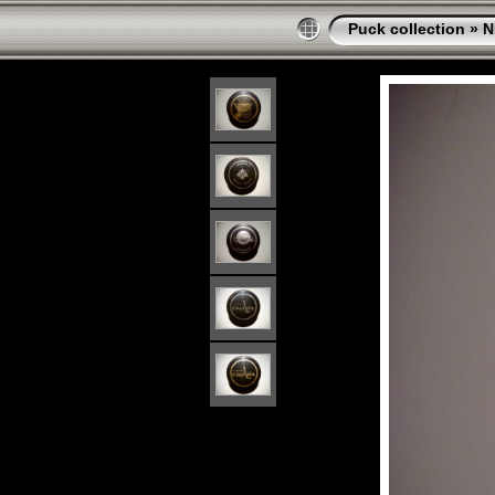
Puck collection
»
N